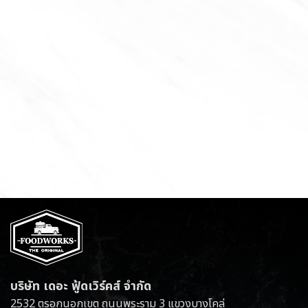
บริษัท เดอะ ฟู้ดเวิร์คส์ จำกัด
2532 ตรอกนอกเขต ถนนพระราม 3 แขวงบางโคล่