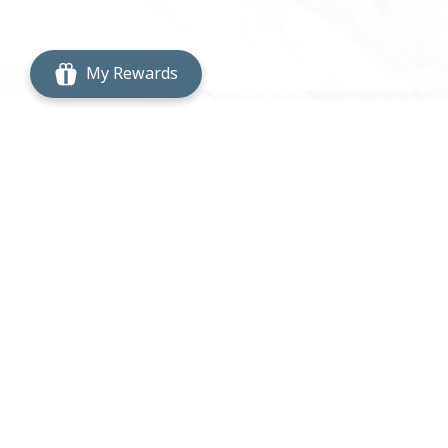
My Rewards
บริษัท เดอะ ฟู้ดเวิร์คส์ จำกัด
2532 ตรอกนอกเขต ถนนพระราม 3 แขวงบางโคล่
เขตบางคอแหลม กรุงเทพมหานคร 10120