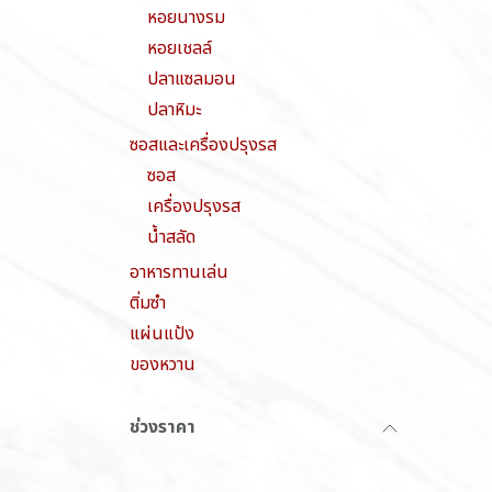
หอยนางรม
หอยเชลล์
ปลาแซลมอน
ปลาหิมะ
ซอสและเครื่องปรุงรส
ซอส
เครื่องปรุงรส
น้ำสลัด
อาหารทานเล่น
ติ่มซำ
แผ่นแป้ง
ของหวาน
ช่วงราคา