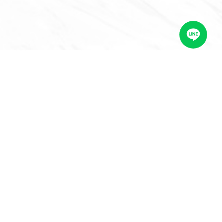
ดต่อเรา
LINE @foodworks
contact@foodworks.co.th
+6683 818 7138