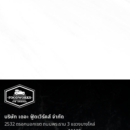
บริษัท เดอะ ฟู้ดเวิร์คส์ จำกัด
2532 ตรอกนอกเขต ถนนพระราม 3 แขวงบางโคล่