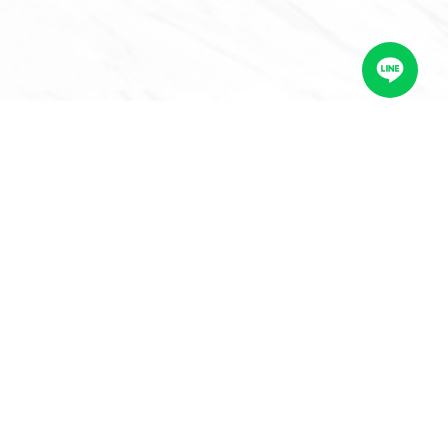
ดต่อเรา
LINE @foodworks
contact@foodworks.co.th
+6683 818 7138