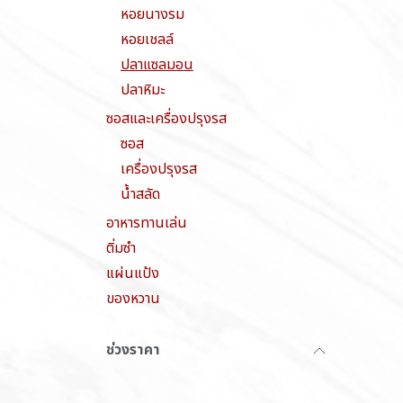
หอยนางรม
หอยเชลล์
ปลาแซลมอน
ปลาหิมะ
ซอสและเครื่องปรุงรส
ซอส
เครื่องปรุงรส
น้ำสลัด
อาหารทานเล่น
ติ่มซำ
แผ่นแป้ง
ของหวาน
ช่วงราคา