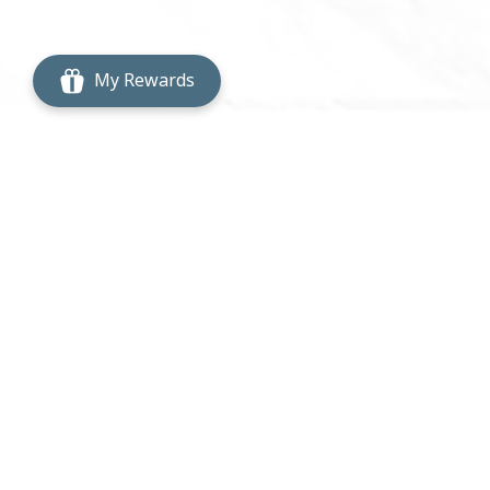
My Rewards
บริษัท เดอะ ฟู้ดเวิร์คส์ จำกัด
2532 ตรอกนอกเขต ถนนพระราม 3 แขวงบางโคล่
เขตบางคอแหลม กรุงเทพมหานคร 10120