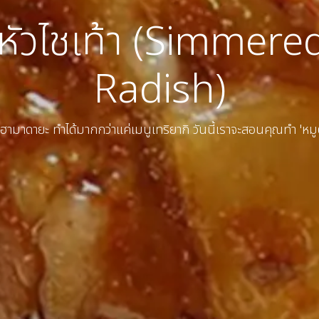
ุ๋นหัวไชเท้า (Simmer
Radish)
ามาดายะ ทำได้มากกว่าแค่เมนูเทริยากิ วันนี้เราจะสอนคุณทำ 'หมูตุ๋