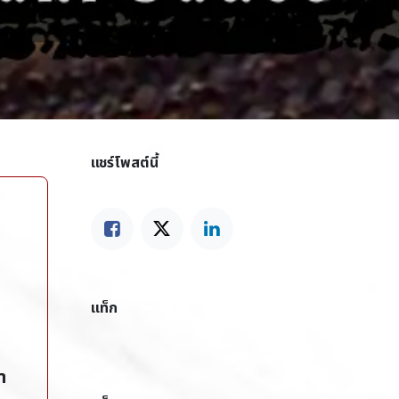
แชร์โพสต์นี้
แท็ก
ำ