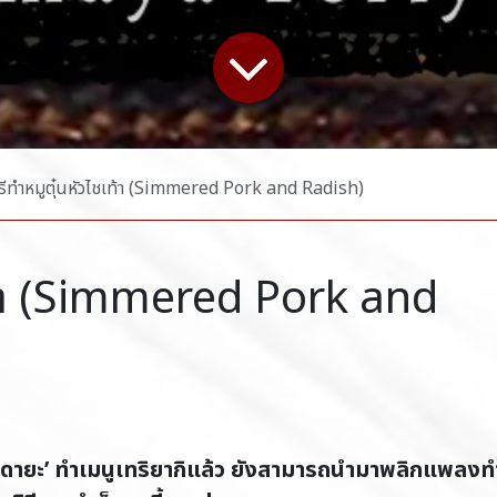
ิธีทำหมูตุ๋นหัวไชเท้า (Simmered Pork and Radish)
ชเท้า (Simmered Pork and
าดายะ’ ทำเมนูเทริยากิแล้ว ยังสามารถนำมาพลิกแพลงท