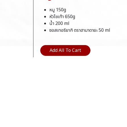
หมู 150g
หัวไชเท้า 650g
น้ำ 200 ml
ซอสเทอริยากิ ตราฮามาดายะ 50 ml
Add All To Cart
Directions
หั่นหัวไชเท้าเป็นครึ่งเสี้ยวหนา 2 ซม. แล้วใส
เติมน้ำลงในกระทะให้ท่วมหัวไชเท้าแล้วตั้งไ
ปิดไฟแล้วสะเด็ดน้ำ
ใส่หมูและหัวไชเท้าลงในกระทะ ใส่ซอสเทอริย
เมื่อเดือดแล้วให้เปิดฝากระทะ น้ำซุปจะน้อยล