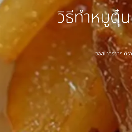
วิธีทำหมูต
ซอสเทอริยากิ ตราฮ