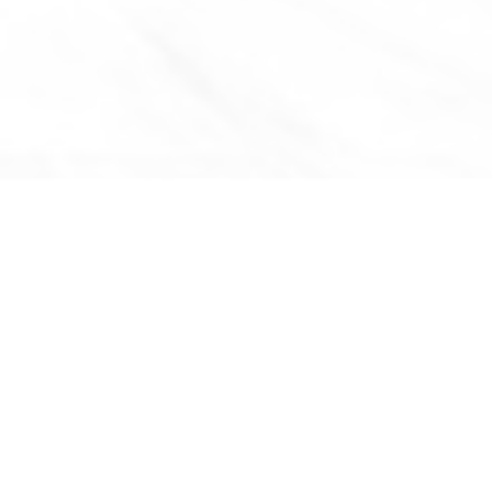
่ลงในกระทะ
ฟปานกลาง หลังจากเดือดแล้วนึ่งต่ออีก 13 นาที
ากิ ตราฮามาดายะ (และซุปดาชิ ถ้ามี) แล้วปรุงด้วยไฟปานกลาง และปิดฝากร
ง พร้อมเสริฟ!