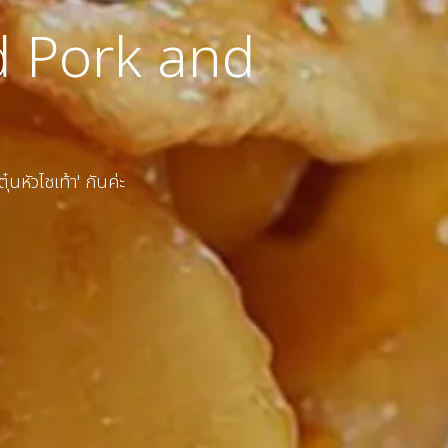
ed Pork and
นหัวไชเท้า' กันค่ะ