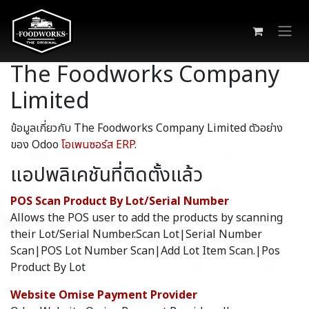
Skip to Content
The Foodworks Company
Limited
ข้อมูลเกี่ยวกับ The Foodworks Company Limited ตัวอย่าง
ของ Odoo
โอเพนซอร์ส ERP
.
แอปพลิเคชันที่ติดตั้งแล้ว
POS Scan Product By Lot/Serial Number
Allows the POS user to add the products by scanning
their Lot/Serial Number.Scan Lot|Serial Number
Scan|POS Lot Number Scan|Add Lot Item Scan.|Pos
Product By Lot
Website Omise Payment Provider