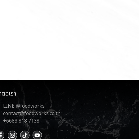
ดต่อเรา
LINE @foodworks
contact@foodworks.co.th
+6683 818 7138