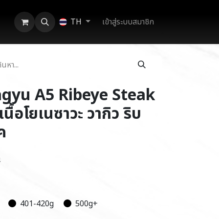
เข้าสู่ระบบสมาชิก
TH
gyu A5 Ribeye Steak
นื้อโยเนซาวะ วากิว ริบ
ค
ี
401-420g
500g+