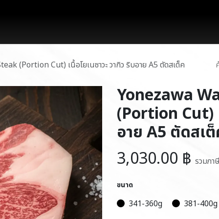
works
สินค้า
โปรโมชั่น
บล็อก
ติดต่อเรา
 (Portion Cut) เนื้อโยเนซาวะ วากิว ริบอาย A5 ตัดสเต็ค
Yonezawa Wa
(Portion Cut) เ
อาย A5 ตัดสเต็
3,030.00
฿
รวมภาษ
ขนาด
341-360g
381-400g