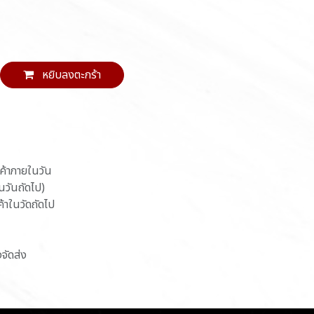
หยิบลงตะกร้า
นค้าภายในวัน
ในวันถัดไป)
ค้าในวัดถัดไป
งจัดส่ง