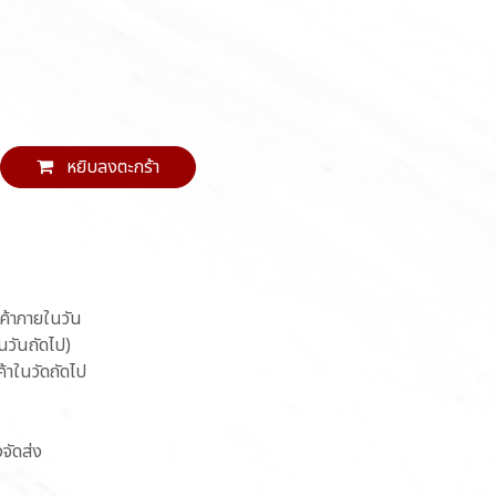
หยิบลงตะกร้า
นค้าภายในวัน
ในวันถัดไป)
ค้าในวัดถัดไป
งจัดส่ง