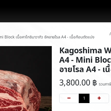
works
สินค้า
โปรโมชั่น
บล็อก
ติดต่อเรา
ock เนื้อคาโกชิมาวากิว ชัคอายโรล A4 - เนื้อก้อนตัดแบ่ง
Kagoshima Wa
A4 - Mini Block
อายโรล A4 - เนื
3,800.00
฿
รวมภาษ