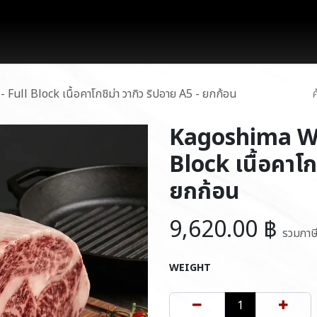
works
สินค้า
โปรโมชั่น
บล็อก
ติดต่อเรา
ll Block เนื้อคาโกชิม่า วากิว ริปอาย A5 - ยกก้อน
Kagoshima Wa
Block เนื้อคาโก
ยกก้อน
9,620.00
฿
รวมภาษ
WEIGHT