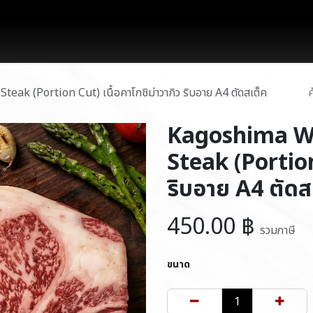
works
สินค้า
โปรโมชั่น
บล็อก
ติดต่อเรา
k (Portion Cut) เนื้อคาโกชิม่าวากิว ริบอาย A4 ตัดสเต็ค
Kagoshima W
Steak (Portion 
ริบอาย A4 ตัดส
450.00
฿
รวมภาษี
ขนาด