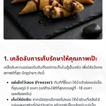
1. เคล็ดลับการเก็บรักษาให้คุณภาพเป๊ะ
เคล็ดลับความอร่อยเริ่มต้นตั้งแต่การเก็บในตู้เย็นครับ เพื่อให้แป้งคง
สภาพดีที่สุด มีกฎง่ายๆ ดังนี้:
แช่แข็งไว้เสมอ (Freezer):
ทันทีที่ซื้อมา ให้นำเข้าช่องแช่แข็ง
ที่อุณหภูมิ 0 องศา (แต่ถ้าจะให้ดีที่สุดควรอยู่ที่ -18 องศา
เซลเซียสครับ)
เก็บให้มิดชิด:
หากเปิดถุงแล้วทอดไม่หมด ให้นำส่วนที่เหลือใส่
กล่องพลาสติกที่มีฝาปิดสนิท หรือถุงซิปล็อกสำหรับแช่แข็ง