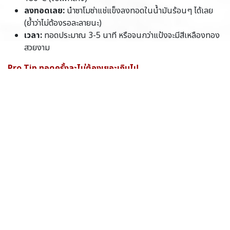
ลงทอดเลย:
นำซาโมซ่าแช่แข็งลงทอดในน้ำมันร้อนๆ ได้เลย
(ย้ำว่าไม่ต้องรอละลายนะ)
เวลา:
ทอดประมาณ 3-5 นาที หรือจนกว่าแป้งจะมีสีเหลืองทอง
สวยงาม
Pro Tip
ทอดครั้งละไม่ต้องเยอะเกินไป
เพื่อไม่ให้อุณหภูมิของน้ำมันลดลงกะทันหัน ซึ่งเป็นสาเหตุที่ทำให้ซา
โมซ่าอมน้ำมันครับ เมื่อสุกแล้วให้นำมาจัดวางบนกระดาษซับน้ำมัน
ก่อนเสิร์ฟ
สไตล์ที่ 2: หม้อทอดไร้น้ำมัน (Air Fryer) -
สะดวก ดีต่อสุขภาพ!
สายคลีน สายเฮลตี้ หรือใครที่ไม่อยากเช็ดเตาหลังทอดเสร็จ หม้อทอด
ไร้น้ำมันคือผู้ช่วยที่ดีที่สุดครับ
การเตรียม:
ฉีดสเปรย์น้ำมันพืชบางๆ ให้ทั่วตัวซาโมซ่า (วิธีนี้จะ
ช่วยให้แป้งกรอบสวยขึ้น ไม่กระด้าง)