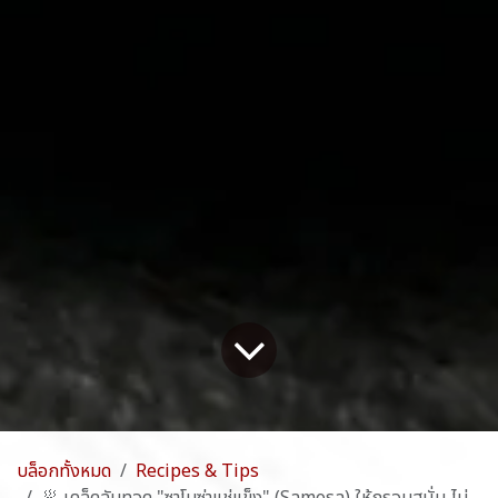
บล็อกทั้งหมด
Recipes & Tips
🥟 เคล็ดลับทอด "ซาโมซ่าแช่แข็ง" (Samosa) ให้กรอบสนั่น ไม่อมน้ำมัน อร่อยเป๊ะเหมือนเชฟมาเอง!