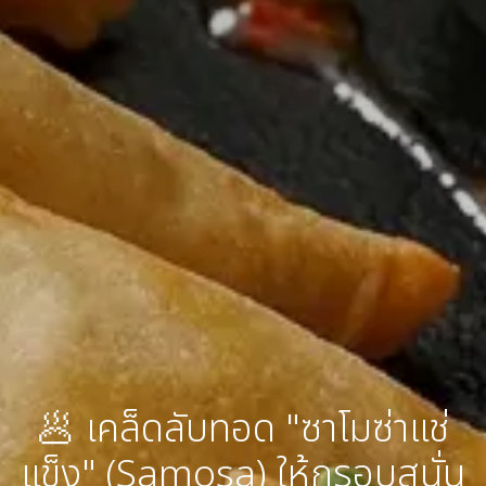
🥟 เคล็ดลับทอด "ซาโมซ่าแช่
แข็ง" (Samosa) ให้กรอบสนั่น