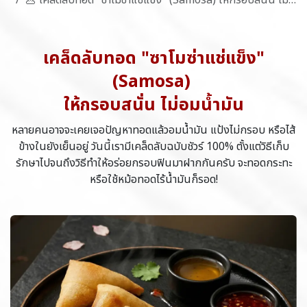
เคล็ดลับทอด "ซาโมซ่าแช่แข็ง"
(Samosa)
ให้กรอบสนั่น ไม่อมน้ำมัน
หลายคนอาจจะเคยเจอปัญหาทอดแล้วอมน้ำมัน แป้งไม่กรอบ หรือไส้
ข้างในยังเย็นอยู่ วันนี้เรามีเคล็ดลับฉบับชัวร์ 100% ตั้งแต่วิธีเก็บ
รักษาไปจนถึงวิธีทำให้อร่อยกรอบฟินมาฝากกันครับ จะทอดกระทะ
หรือใช้หม้อทอดไร้น้ำมันก็รอด!