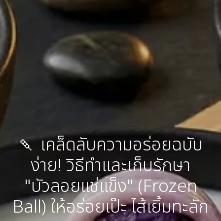
🍡 เคล็ดลับความอร่อยฉบับ
ง่าย! วิธีทำและเก็บรักษา
"บัวลอยแช่แข็ง" (Frozen
Ball) ให้อร่อยเป๊ะ ไส้เยิ้มทะลัก