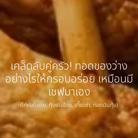
เคล็ดลับคู่ครัว! ทอดของว่าง
อย่างไรให้กรอบอร่อย เหมือนมี
เชฟมาเอง
(ไก่ห่อใบเตย, กุ้งพันอ้อย, เกี๊ยวซ่า, ทอดมันกุ้ง)