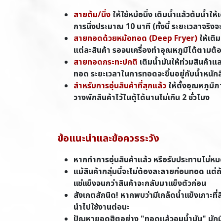
สายต้ม/นึ่ง
ให้ใช้หม้อนึ่ง เติมน้ำแล้วต้มน้ำใ
การนึ่งประมาณ 10 นาที (ทั้งนี้ ระยะเวลาจริงจ
สายทอดด้วยหม้อทอด (Deep Fryer)
ให้เติ
แต่ละสินค้า รอจนเครื่องทำอุณหภูมิได้ตามต
สายทอดกระทะปกติ
เติมน้ำมันให้ท่วมสินค้าแล
ทอด ระยะเวลาในการทอดจะขึ้นอยู่กับน้ำหนักสิ
สำหรับการอุ่นสินค้าที่สุกแล้ว
ให้ตั้งอุณหภูมิภ
วางพักสินค้าไว้ในตู้ได้นานไม่เกิน 2 ชั่วโมง
ข้อแนะนำและข้อควรระวัง
หากทำการอุ่นสินค้าแล้ว หรือรับประทานไม่หมด ไ
แม้สินค้ากลุ่มนี้จะไม่ต้องละลายก่อนทอด แต่
แช่แข็งจนกว่าสินค้าจะกลับมาแข็งตัวก่อน
สังเกตสักนิด! หากพบว่ามีเกล็ดน้ำแข็งเกาะที
นำไปใช้งานต่อนะ
ปัญหายอดฮิตอย่าง "ทอดแล้วอมน้ำมัน" มักมีส