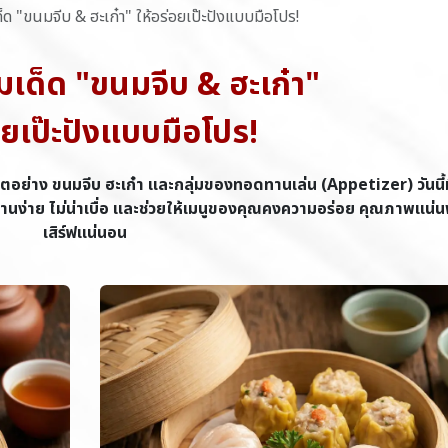
็ด "ขนมจีบ & ฮะเก๋า" ให้อร่อยเป๊ะปังแบบมือโปร!
มเด็ด "ขนมจีบ & ฮะเก๋า"
อยเป๊ะปังแบบมือโปร!
ิตอย่าง ขนมจีบ ฮะเก๋า และกลุ่มของทอดทานเล่น (Appetizer) วันนี้ม
อ่านง่าย ไม่น่าเบื่อ และช่วยให้เมนูของคุณคงความอร่อย คุณภาพแน่
เสิร์ฟแน่นอน