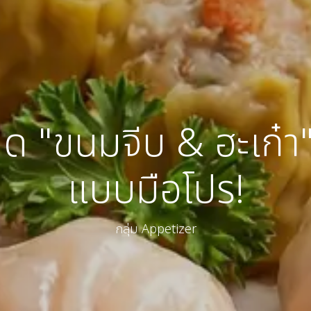
ด "ขนมจีบ & ฮะเก๋า" 
แบบมือโปร!
กลุ่ม Appetizer