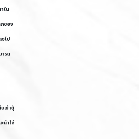
วลาใน
ฉลากของ
งลงไป
ามารถ
เข้าตู้
นะนำให้