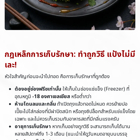
กฎเหล็กการเก็บรักษา: ทำถูกวิธี แป้งไม่มี
เละ!
หัวใจสำคัญก่อนจะนำไปทอด คือการเก็บรักษาที่ถูกต้อง
ต้องอยู่ช่องฟรีซเท่านั้น
ให้เก็บในช่องแช่แข็ง (Freezer) ที่
อุณหภูมิ
-18 องศาเซลเซียส
หรือต่ำกว่า
ห้ามโดนลมและกลิ่น
ถ้าเปิดถุงแล้วทอดไม่หมด ควรย้ายปอ
เปี๊ยะไปใส่กล่องที่มีฝาปิดสนิท หรือถุงซิปล็อกสำหรับแช่แข็งโดย
เฉพาะ และไม่ควรเก็บรวมกับอาหารสดที่มีกลิ่นแรงครับ
อายุการเก็บรักษา
หากเก็บอย่างถูกวิธี จะสามารถเก็บได้นาน
หลายสัปดาห์ถึง 1-3 เดือน (แนะนำให้ดูวันหมดอายุบนบรรจุ