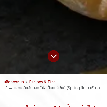
บล็อกทั้งหมด
Recipes & Tips
🌯 แจกเคล็ดลับทอด "ปอเปี๊ยะแช่แข็ง" (Spring Roll) ให้กรอบสนั่น แป้งไม่เละ ไส้แน่นทะลัก!