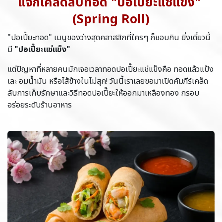
แจกเคล็ดลับทอด "ปอเปี๊ยะแช่แข็ง"
(Spring Roll)
"ปอเปี๊ยะทอด" เมนูของว่างสุดคลาสสิกที่ใครๆ ก็ชอบกิน ยิ่งเดี๋ยวนี้
มี
"ปอเปี๊ยะแช่แข็ง"
แต่ปัญหาที่หลายคนมักเจอเวลาทอดปอเปี๊ยะแช่แข็งคือ ทอดแล้วแป้ง
เละ อมน้ำมัน หรือไส้ข้างในไม่สุก! วันนี้เราเลยขอมาเปิดคัมภีร์เคล็ด
ลับการเก็บรักษาและวิธีทอดปอเปี๊ยะให้ออกมาเหลืองทอง กรอบ
อร่อยระดับร้านอาหาร