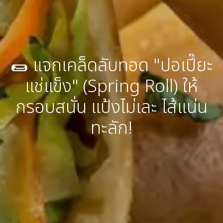
🌯 แจกเคล็ดลับทอด "ปอเปี๊ยะ
แช่แข็ง" (Spring Roll) ให้
กรอบสนั่น แป้งไม่เละ ไส้แน่น
ทะลัก!