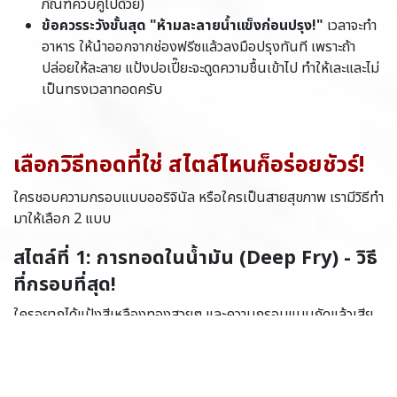
ภัณฑ์ควบคู่ไปด้วย)
ข้อควรระวังขั้นสุด "ห้ามละลายน้ำแข็งก่อนปรุง!"
เวลาจะทำ
อาหาร ให้นำออกจากช่องฟรีซแล้วลงมือปรุงทันที เพราะถ้า
ปล่อยให้ละลาย แป้งปอเปี๊ยะจะดูดความชื้นเข้าไป ทำให้เละและไม่
เป็นทรงเวลาทอดครับ
เลือกวิธีทอดที่ใช่ สไตล์ไหนก็อร่อยชัวร์!
ใครชอบความกรอบแบบออริจินัล หรือใครเป็นสายสุขภาพ เรามีวิธีทำ
มาให้เลือก 2 แบบ
สไตล์ที่ 1: การทอดในน้ำมัน (Deep Fry) - วิธี
ที่กรอบที่สุด!
ใครอยากได้แป้งสีเหลืองทองสวยๆ และความกรอบแบบกัดแล้วเสีย
งดังก๊วบ! ต้องวิธีนี้เลย
เช็กอุณหภูมิ
ตั้งน้ำมันพืชให้ร้อนจัดที่อุณหภูมิประมาณ 170°C
- 180°C (ใช้ไฟกลางค่อนข้างแรง)