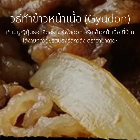
วิธีทำข้าวหน้าเนื้อ (Gyudon)
ทำเมนูญี่ปุ่นยอดฮิตอย่าง Gyudon หรือ ข้าวหน้าเนื้อ ที่บ้าน
ได้ง่ายๆด้วยซอสปรุงรสกิวด้ง ตราฮามาดายะ