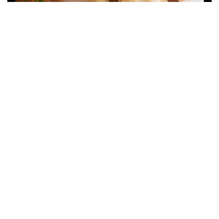
How to Pan Sear the
Perfect Foie Gras
ฟัวกราส์ (Foie gras) มีต้นกำเนิดและโด่งดังมาจากประเทศ
ฝรั่งเศส
โดยชื่อนี้มีความหมายในภาษาฝรั่งเศสว่า 'ตับที่มีไขมันสะสม'