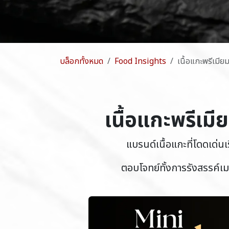
บล็อกทั้งหมด
Food Insights
เนื้อแกะพรีเมี
เนื้อแกะพรีเ
แบรนด์เนื้อแกะที่โดดเด่นเ
ตอบโจทย์ทั้งการรังสรรค์เ