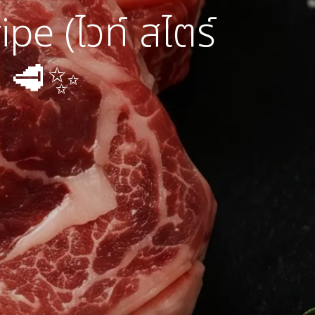
pe (ไวท์ สไตร์
ย 🥩✨