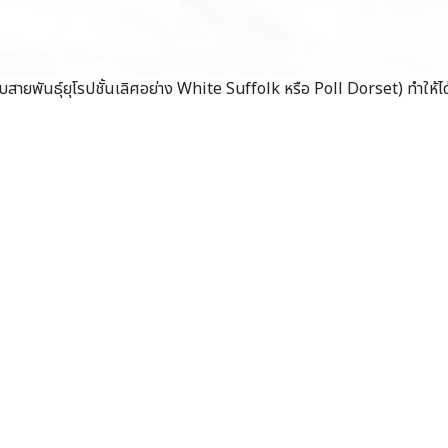
ยพันธุ์ยุโรปชั้นเลิศอย่าง White Suffolk หรือ Poll Dorset) ทำให้ได้เน
lly marbled)
ณ์ที่
กเนื้อแกะและผู้ที่เพิ่งเริ่มทาน
e-fed)
ดการเลี้ยงดู