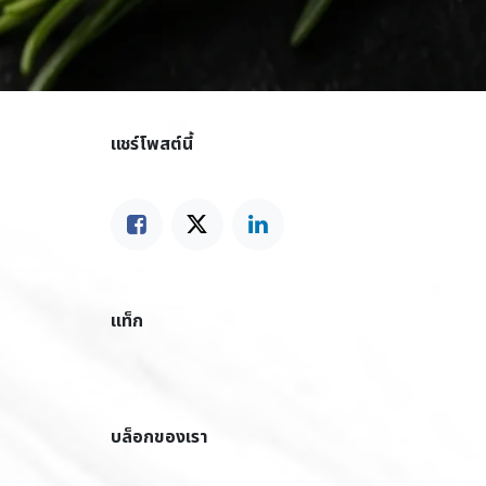
แชร์โพสต์นี้
แท็ก
บล็อกของเรา