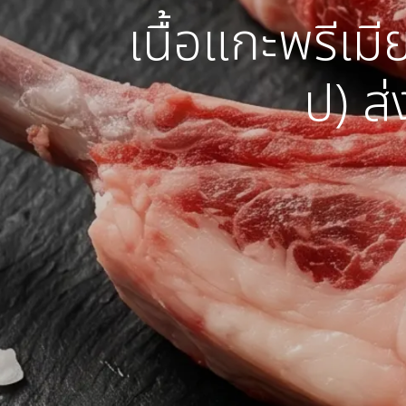
เนื้อแกะพรีเม
ป) ส