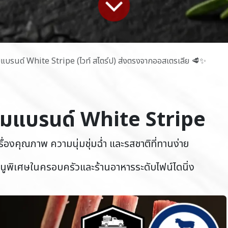
ยมแบรนด์ White Stripe (ไวท์ สไตร์ป) ส่งตรงจากออสเตรเลีย 🥩✨
มียมแบรนด์ White Stripe
รื่องคุณภาพ ความนุ่มชุ่มฉ่ำ และรสชาติที่ทานง่าย
มนูพิเศษในครอบครัวและร้านอาหารระดับไฟน์ไดนิ่ง