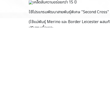
เคล็ดลับความอร่อยกว่า 15 ปี
ใช้โปรแกรมพัฒนาสายพันธุ์พิเศษ "Second Cross"
(ใช้แม่พันธุ์ Merino และ Border Leicester ผสมกับสา
ปริมาณเนื้อเยอะ
และมีลายไขมันแทรกสวยงามตามธรรมชาติ (Natura
รสชาติอ่อนละมุน ทานง่าย
เนื้อมีความนุ่ม ชุ่มฉ่ำ สม่ำเสมอในทุกคำ และมีเอกลักษ
"กลิ่นสาบน้อย" (Mild flavor profile) ถูกปากทั้งคนรั
บริสุทธิ์และปลอดภัย 100%
เลี้ยงด้วยหญ้าตามธรรมชาติแบบปล่อยอิสระ (Pastur
ปราศจากการใช้ฮอร์โมน สารเร่งโต และยาปฏิชีวนะตลอ
ใน
Food Insights